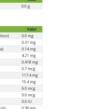
0.0 g
Valor
bico)
0.0 mg
0.31 mg
a)
0.14 mg
4.21 mg
0.418 mg
0.7 mcg
117.4 mg
15.4 mg
6.0 mcg
0.0 mcg
0.0 IU
rol)
0.38 mg