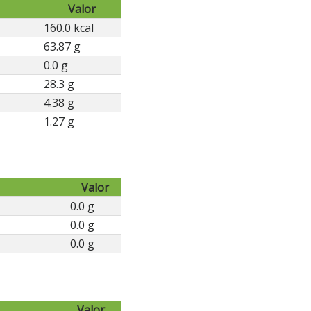
Valor
160.0 kcal
63.87 g
0.0 g
28.3 g
4.38 g
1.27 g
Valor
0.0 g
0.0 g
0.0 g
Valor