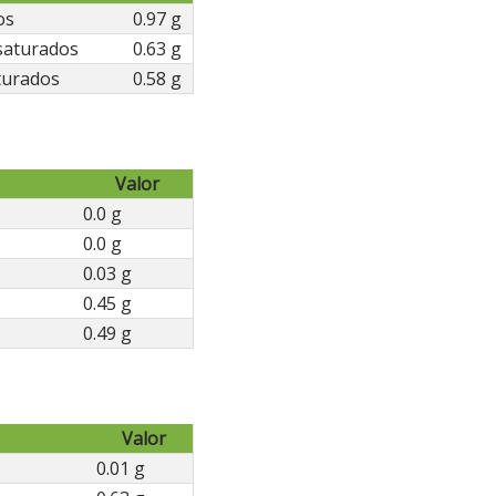
os
0.97 g
saturados
0.63 g
turados
0.58 g
Valor
0.0 g
0.0 g
0.03 g
0.45 g
0.49 g
Valor
0.01 g