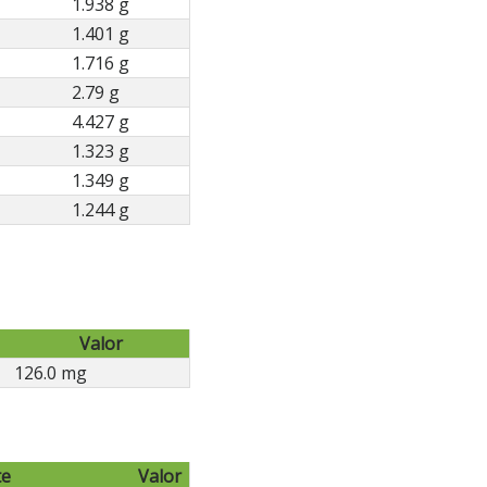
1.938 g
1.401 g
1.716 g
2.79 g
4.427 g
1.323 g
1.349 g
1.244 g
Valor
126.0 mg
te
Valor