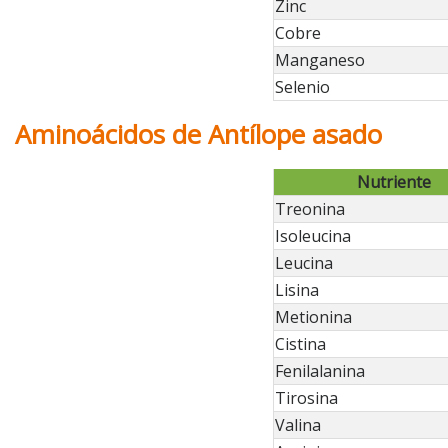
Zinc
Cobre
Manganeso
Selenio
Aminoácidos de Antílope asado
Nutriente
Treonina
Isoleucina
Leucina
Lisina
Metionina
Cistina
Fenilalanina
Tirosina
Valina