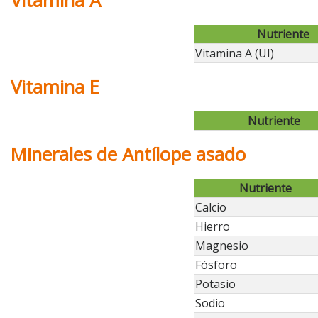
Vitamina A
Nutriente
Vitamina A (UI)
Vitamina E
Nutriente
Minerales de Antílope asado
Nutriente
Calcio
Hierro
Magnesio
Fósforo
Potasio
Sodio