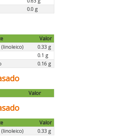
0.63 g
0.0 g
te
Valor
(linoleico)
0.33 g
0.1 g
o
0.16 g
asado
Valor
asado
te
Valor
(linoleico)
0.33 g