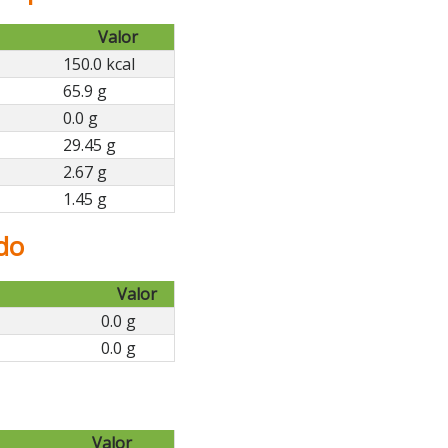
Valor
150.0 kcal
65.9 g
0.0 g
29.45 g
2.67 g
1.45 g
do
Valor
0.0 g
0.0 g
Valor