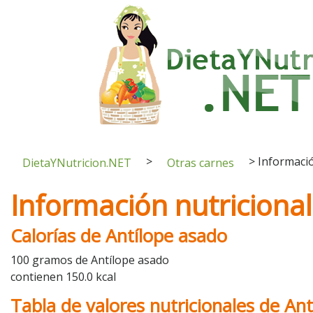
>
>
Informació
DietaYNutricion.NET
Otras carnes
Información nutriciona
Calorías de Antílope asado
100 gramos de Antílope asado
contienen 150.0 kcal
Tabla de valores nutricionales de An