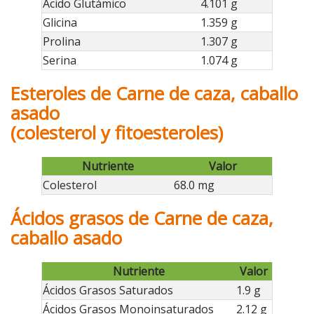
Ácido Glutámico
4.101 g
Glicina
1.359 g
Prolina
1.307 g
Serina
1.074 g
Esteroles de Carne de caza, caballo
asado
(colesterol y fitoesteroles)
Nutriente
Valor
Colesterol
68.0 mg
Ácidos grasos de Carne de caza,
caballo asado
Nutriente
Valor
Ácidos Grasos Saturados
1.9 g
Ácidos Grasos Monoinsaturados
2.12 g