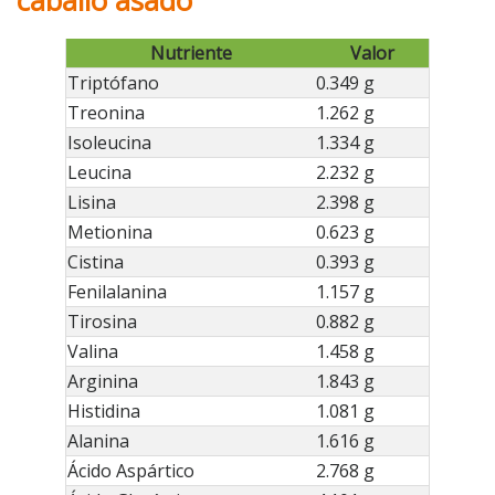
caballo asado
Nutriente
Valor
Triptófano
0.349 g
Treonina
1.262 g
Isoleucina
1.334 g
Leucina
2.232 g
Lisina
2.398 g
Metionina
0.623 g
Cistina
0.393 g
Fenilalanina
1.157 g
Tirosina
0.882 g
Valina
1.458 g
Arginina
1.843 g
Histidina
1.081 g
Alanina
1.616 g
Ácido Aspártico
2.768 g