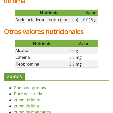
de lima
Nutriente
Valor
Ácido octadecadienoico (linoleico)
0.015 g
Otros valores nutricionales
Nutriente
Valor
Alcohol
0.0 g
Cafeína
0.0 mg
Teobromina
0.0 mg
Zumos
Zumo de granada
Puré de ciruela
zumo de limón
zumo de lima
zumo de mandarina