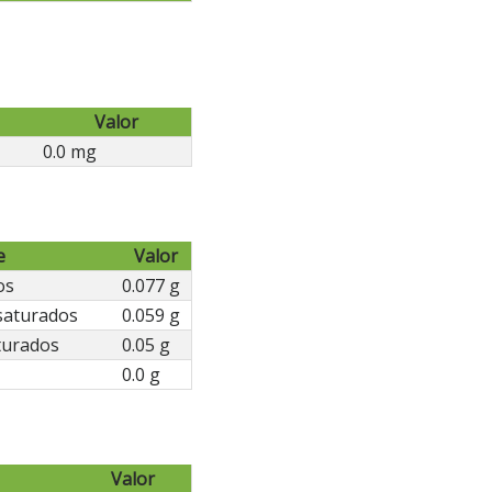
Valor
0.0 mg
e
Valor
os
0.077 g
saturados
0.059 g
turados
0.05 g
0.0 g
Valor