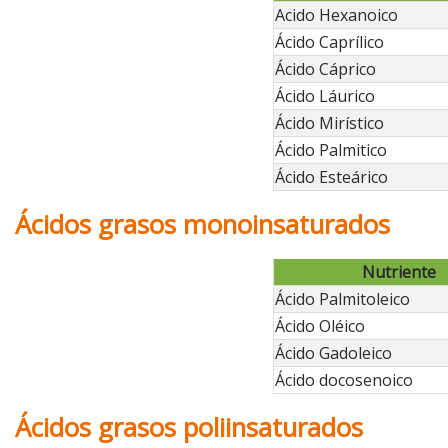
Acido Hexanoico
Ácido Caprílico
Ácido Cáprico
Ácido Láurico
Ácido Mirístico
Ácido Palmitico
Ácido Esteárico
Ácidos grasos monoinsaturados
Nutriente
Ácido Palmitoleico
Ácido Oléico
Ácido Gadoleico
Ácido docosenoico
Ácidos grasos poliinsaturados