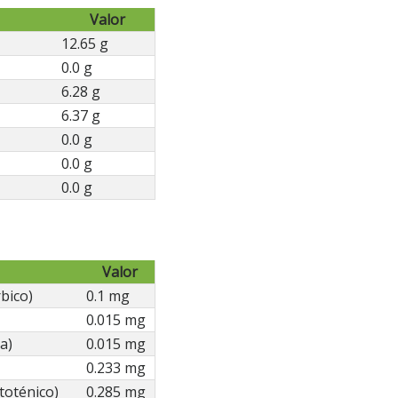
Valor
12.65 g
0.0 g
6.28 g
6.37 g
0.0 g
0.0 g
0.0 g
Valor
bico)
0.1 mg
0.015 mg
a)
0.015 mg
0.233 mg
toténico)
0.285 mg