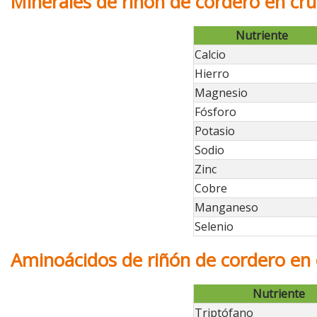
Minerales de riñón de cordero en cr
Nutriente
Calcio
Hierro
Magnesio
Fósforo
Potasio
Sodio
Zinc
Cobre
Manganeso
Selenio
Aminoácidos de riñón de cordero en
Nutriente
Triptófano