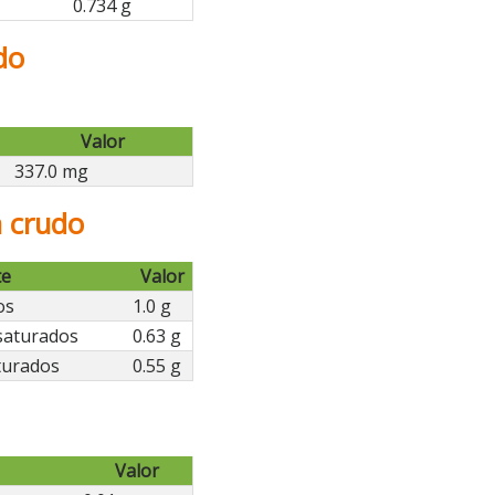
0.734 g
do
Valor
337.0 mg
n crudo
te
Valor
os
1.0 g
saturados
0.63 g
turados
0.55 g
Valor