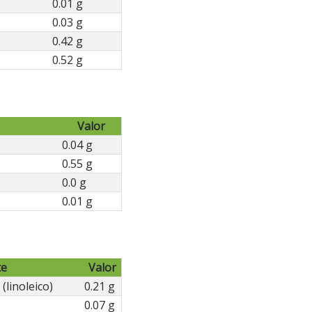
0.01 g
0.03 g
0.42 g
0.52 g
Valor
0.04 g
0.55 g
0.0 g
0.01 g
te
Valor
(linoleico)
0.21 g
0.07 g