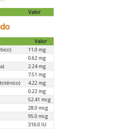
Valor
udo
Valor
bico)
11.0 mg
0.62 mg
a)
2.24 mg
7.51 mg
toténico)
4.22 mg
0.22 mg
52.41 mcg
28.0 mcg
95.0 mcg
316.0 IU