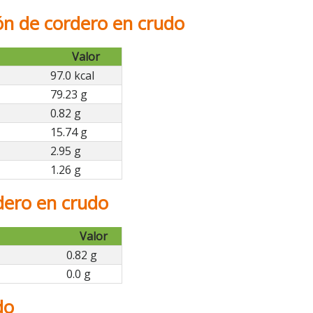
ñón de cordero en crudo
Valor
97.0 kcal
79.23 g
0.82 g
15.74 g
2.95 g
1.26 g
dero en crudo
Valor
0.82 g
0.0 g
do