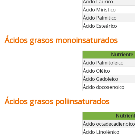
Ácido Láurico
Ácido Mirístico
Ácido Palmitico
Ácido Esteárico
Ácidos grasos monoinsaturados
Nutriente
Ácido Palmitoleico
Ácido Oléico
Ácido Gadoleico
Ácido docosenoico
Ácidos grasos poliinsaturados
Nutrien
Ácido octadecadienoico 
Ácido Linolénico