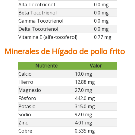
Alfa Tocotrienol
0.0 mg
Beta Tocotrienol
0.0 mg
Gamma Tocotrienol
0.0 mg
Delta Tocotrienol
0.0 mg
Vitamina E (alfa-tocoferol)
0.77 mg
Minerales de Hígado de pollo frito
Nutriente
Valor
Calcio
10.0 mg
Hierro
12.88 mg
Magnesio
27.0 mg
Fósforo
442.0 mg
Potasio
315.0 mg
Sodio
92.0 mg
Zinc
4.01 mg
Cobre
0.535 mg