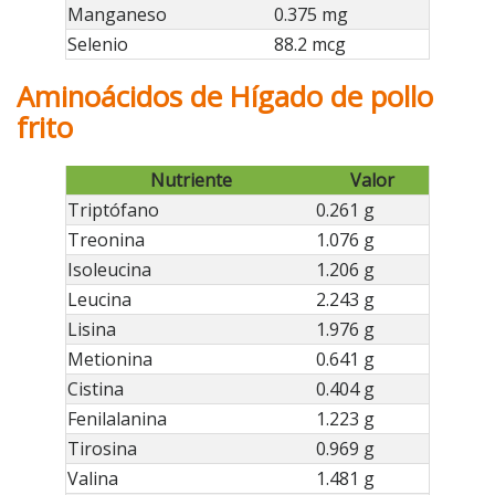
Manganeso
0.375 mg
Selenio
88.2 mcg
Aminoácidos de Hígado de pollo
frito
Nutriente
Valor
Triptófano
0.261 g
Treonina
1.076 g
Isoleucina
1.206 g
Leucina
2.243 g
Lisina
1.976 g
Metionina
0.641 g
Cistina
0.404 g
Fenilalanina
1.223 g
Tirosina
0.969 g
Valina
1.481 g