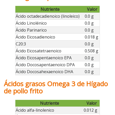
Nutriente
Valor
Ácido octadecadienoico (linoleico)
0.0 g
Ácido Linolénico
0.0 g
Ácido Parinarico
0.0 g
Ácido Eicosadienoico
0.018 g
C20:3
0.0 g
Ácido Eicosatetraenoico
0.508 g
Ácido Eicosapentaenoico EPA
0.0 g
Ácido Docosapentaenoico DPA
0.0 g
Ácido Docosahexaenoico DHA
0.0 g
Ácidos grasos Omega 3 de Hígado
de pollo frito
Nutriente
Valor
Ácido alfa-linolenico
0.012 g