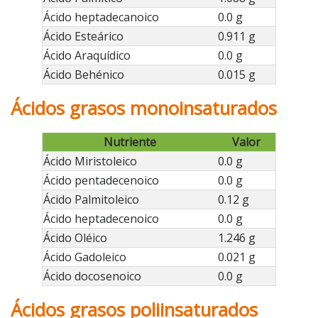
Ácido heptadecanoico
0.0 g
Ácido Esteárico
0.911 g
Ácido Araquídico
0.0 g
Ácido Behénico
0.015 g
Ácidos grasos monoinsaturados
Nutriente
Valor
Ácido Miristoleico
0.0 g
Ácido pentadecenoico
0.0 g
Ácido Palmitoleico
0.12 g
Ácido heptadecenoico
0.0 g
Ácido Oléico
1.246 g
Ácido Gadoleico
0.021 g
Ácido docosenoico
0.0 g
Ácidos grasos poliinsaturados