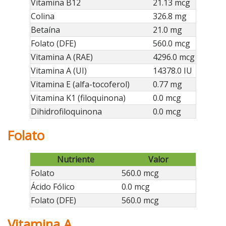
Vitamina B12
21.13 mcg
Colina
326.8 mg
Betaína
21.0 mg
Folato (DFE)
560.0 mcg
Vitamina A (RAE)
4296.0 mcg
Vitamina A (UI)
14378.0 IU
Vitamina E (alfa-tocoferol)
0.77 mg
Vitamina K1 (filoquinona)
0.0 mcg
Dihidrofiloquinona
0.0 mcg
Folato
Nutriente
Valor
Folato
560.0 mcg
Ácido Fólico
0.0 mcg
Folato (DFE)
560.0 mcg
Vitamina A