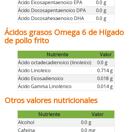
Ácido Eicosapentaenoico EPA
0.0 g
Ácido Docosapentaenoico DPA
0.0 g
Ácido Docosahexaenoico DHA
0.0 g
Ácidos grasos Omega 6 de Hígado
de pollo frito
Nutriente
Valor
Ácido octadecadienoico (linoleico)
0.0 g
Ácido Linoleico
0.714 g
Ácido Eicosadienoico
0.018 g
Ácido Gamma Linolénico
0.014 g
Otros valores nutricionales
Nutriente
Valor
Alcohol
0.0 g
Cafeína
0.0 mg