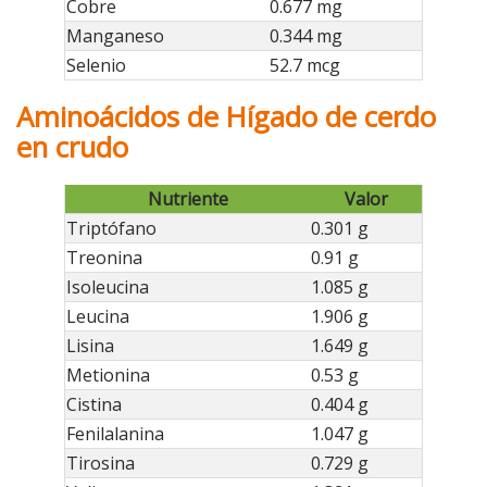
Cobre
0.677 mg
Manganeso
0.344 mg
Selenio
52.7 mcg
Aminoácidos de Hígado de cerdo
en crudo
Nutriente
Valor
Triptófano
0.301 g
Treonina
0.91 g
Isoleucina
1.085 g
Leucina
1.906 g
Lisina
1.649 g
Metionina
0.53 g
Cistina
0.404 g
Fenilalanina
1.047 g
Tirosina
0.729 g