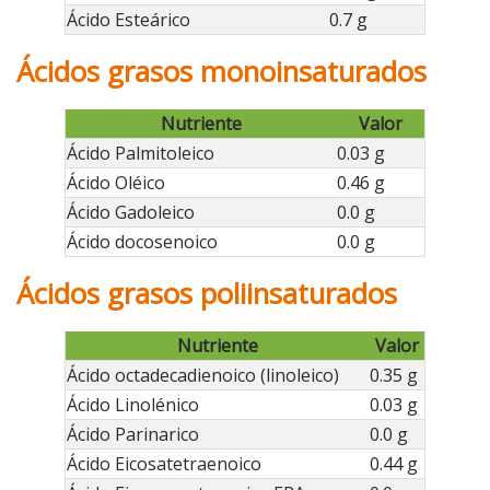
Ácido Esteárico
0.7 g
Ácidos grasos monoinsaturados
Nutriente
Valor
Ácido Palmitoleico
0.03 g
Ácido Oléico
0.46 g
Ácido Gadoleico
0.0 g
Ácido docosenoico
0.0 g
Ácidos grasos poliinsaturados
Nutriente
Valor
Ácido octadecadienoico (linoleico)
0.35 g
Ácido Linolénico
0.03 g
Ácido Parinarico
0.0 g
Ácido Eicosatetraenoico
0.44 g