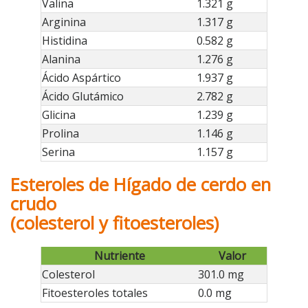
Valina
1.321 g
Arginina
1.317 g
Histidina
0.582 g
Alanina
1.276 g
Ácido Aspártico
1.937 g
Ácido Glutámico
2.782 g
Glicina
1.239 g
Prolina
1.146 g
Serina
1.157 g
Esteroles de Hígado de cerdo en
crudo
(colesterol y fitoesteroles)
Nutriente
Valor
Colesterol
301.0 mg
Fitoesteroles totales
0.0 mg